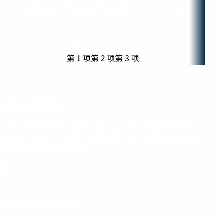
品质管控提供坚实的智力支撑。
全合规与环
第 1 项
第 2 项
第 3 项
科研与管理团队
公司注重科技创新，组建了由行业专家、高级管理人才、高
级工程师及研究生组成的科研管理队伍，为产品研发与品质
管控提供坚实的智力支撑。
智能制造与系统建设