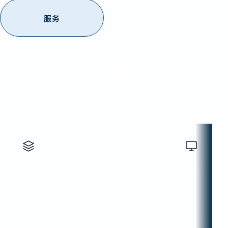
服务
核心竞争力
科研、生产与系统建设协同推进
围绕科研组织、制造基础、自动控制以及安全环保管理，公
司持续健全面向产业客户的运行体系与保障能力。
科研与管理团队
智能制造
公司注重科技创新，组建了由行业专
公司建立了
家、高级管理人才、高级工程师及研究
自动控制系
生组成的科研管理队伍，为产品研发与
系统，以数