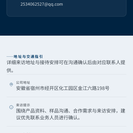
2534062527@qq.com
地址与交通指引
详细来访地址与接待安排可在沟通确认后由对应联系人提
供。
公司地址
安徽省宿州市经开区化工园区金江六路198号
来访提示
围绕产品资料、样品沟通、合作需求与来访安排，建
议优先联系业务人员进行确认。