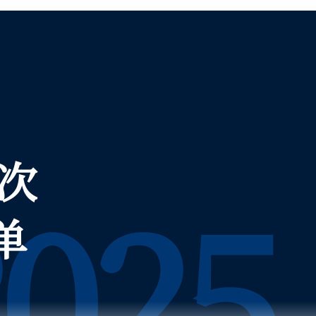
次
025
单