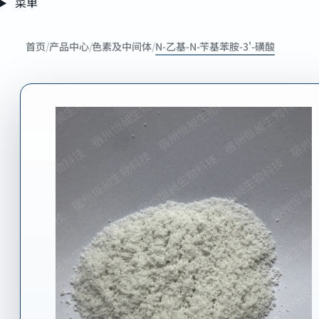
菜单
EBA-
3S
首页
/
产品中心
/
色素及中间体
/
N-乙基-N-苄基苯胺-3'-磺酸
B
sulfonic
acid
3-
[(Ethylphenylamino)methyl]benzenesulfonic
acid
N-
Ethyl-
N-
benzyl-
m-
aminobenzenesulfonic
acid
N-
Ethyl-
N-