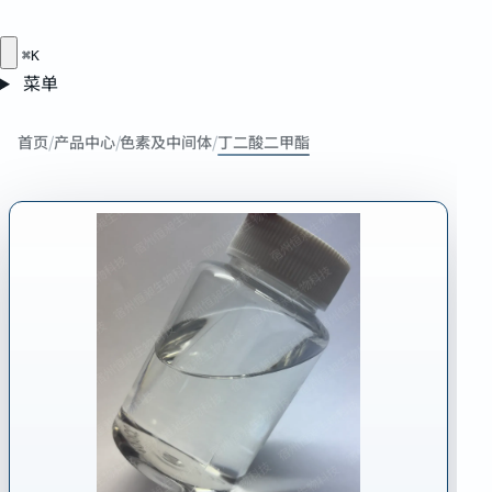
⌘K
菜单
DMS
Dimethyl
首页
/
产品中心
/
色素及中间体
/
丁二酸二甲酯
butanedioate
Succinic
acid
dimethyl
ester
Methyl
succinate